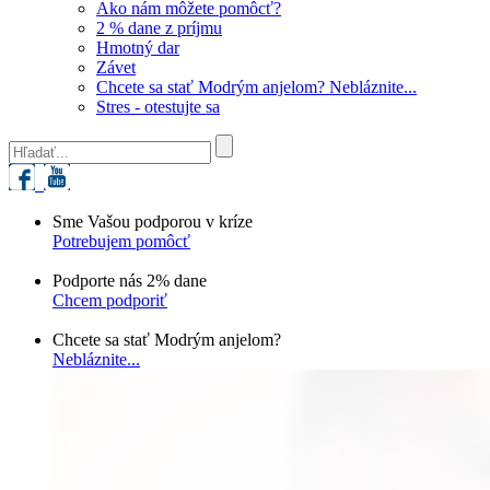
Ako nám môžete pomôcť?
2 % dane z príjmu
Hmotný dar
Závet
Chcete sa stať Modrým anjelom? Nebláznite...
Stres - otestujte sa
Sme Vašou podporou v kríze
Potrebujem pomôcť
Podporte nás 2% dane
Chcem podporiť
Chcete sa stať Modrým anjelom?
Nebláznite...