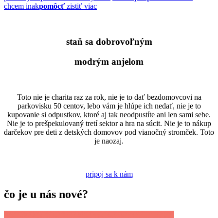
chcem inak
pomôcť
zistiť viac
staň sa dobrovoľným
modrým anjelom
Toto nie je charita raz za rok, nie je to dať bezdomovcovi na
parkovisku 50 centov, lebo vám je hlúpe ich nedať, nie je to
kupovanie si odpustkov, ktoré aj tak neodpustíte ani len sami sebe.
Nie je to prešpekulovaný tretí sektor a hra na súcit. Nie je to nákup
darčekov pre deti z detských domovov pod vianočný stromček. Toto
je naozaj.
pripoj sa k nám
čo je u nás
nové
?