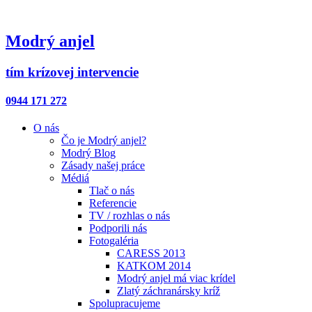
Modrý anjel
tím krízovej intervencie
0944 171 272
O nás
Čo je Modrý anjel?
Modrý Blog
Zásady našej práce
Médiá
Tlač o nás
Referencie
TV / rozhlas o nás
Podporili nás
Fotogaléria
CARESS 2013
KATKOM 2014
Modrý anjel má viac krídel
Zlatý záchranársky kríž
Spolupracujeme