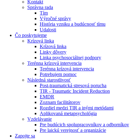
Kontakt
Správna rada
Tím
Výročné správy
História vzniku a budúcnosť tímu
Udalosti
Čo poskytujeme
Krízová linka
Krízová linka
Linky dôvery
Linka psychosociálnej podpory
Terénna krízová intervencia
Terénna krízová intervencia
Potrebujem pomoc
Následná starostlivosť
Post-traumatická stresová porucha
TIR - Traumatic Incident Reduction
EMDR
Zoznam facilitátorov
Rozdiel medzi TIR a inými metódami
Aplikovaná metapsychológia
Vzdelávanie
Pre budúcich spolupracovníkov a odborníkov
Pre laickú verejnosť a organizácie
Zapojte sa